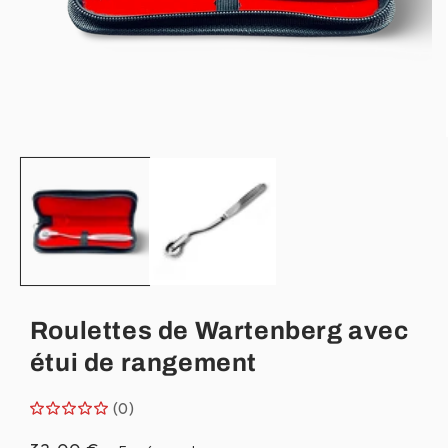
Ouvrir
le
média
1
dans
une
fenêtre
modale
Roulettes de Wartenberg avec
étui de rangement
(0)