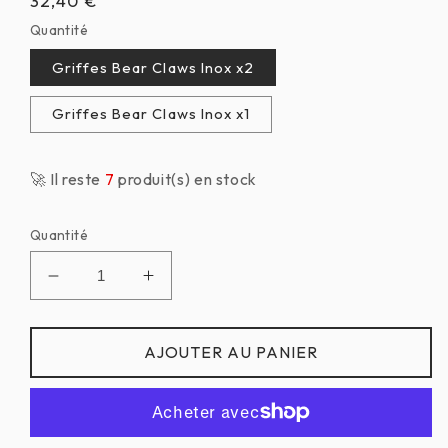
Prix
32,40 €
habituel
Quantité
Griffes Bear Claws Inox x2
Griffes Bear Claws Inox x1
🚀 Il reste
7
produit(s) en stock
Quantité
Réduire
Augmenter
la
la
quantité
quantité
de
de
AJOUTER AU PANIER
Griffes
Griffes
d&#39;Ours
d&#39;Ours
Inox
Inox
/
/