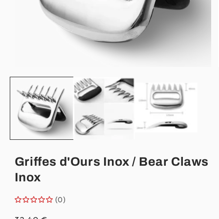
Ouvrir
le
média
1
dans
une
fenêtre
modale
Griffes d'Ours Inox / Bear Claws
Inox
(0)