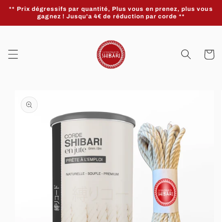
et
** Prix dégressifs par quantité, Plus vous en prenez, plus vous
passer
gagnez ! Jusqu'a 4€ de réduction par corde **
au
contenu
Panier
Passer aux
informations
produits