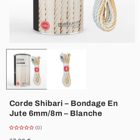
Ouvrir
le
média
1
dans
une
fenêtre
modale
Corde Shibari – Bondage En
Jute 6mm/8m – Blanche
(0)