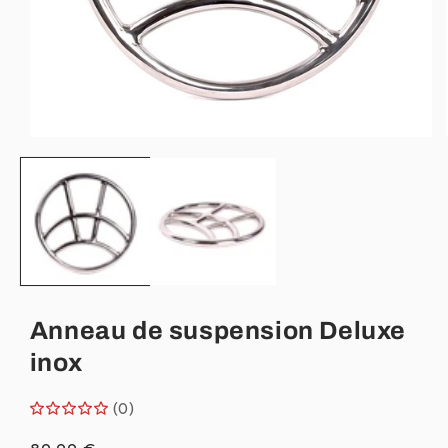
Ouvrir
le
média
1
dans
une
fenêtre
modale
Anneau de suspension Deluxe
inox
(0)