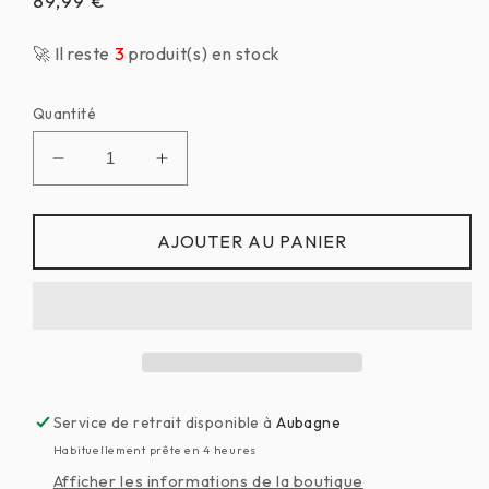
Prix
89,99 €
habituel
🚀 Il reste
3
produit(s) en stock
Quantité
Réduire
Augmenter
la
la
quantité
quantité
de
de
AJOUTER AU PANIER
Anneau
Anneau
de
de
suspension
suspension
Deluxe
Deluxe
inox
inox
Service de retrait disponible à
Aubagne
Habituellement prête en 4 heures
Afficher les informations de la boutique